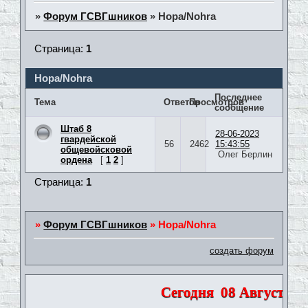
»
Форум ГСВГшников
»
Нора/Nohra
Страница:
1
Нора/Nohra
Последнее
Тема
Ответов
Просмотров
сообщение
Штаб 8
28-06-2023
гвардейской
56
2462
15:43:55
общевойсковой
Олег Берлин
ордена
[
1
2
]
Страница:
1
»
Форум ГСВГшников
»
Нора/Nohra
создать форум
Сегодня
08 Августа 20