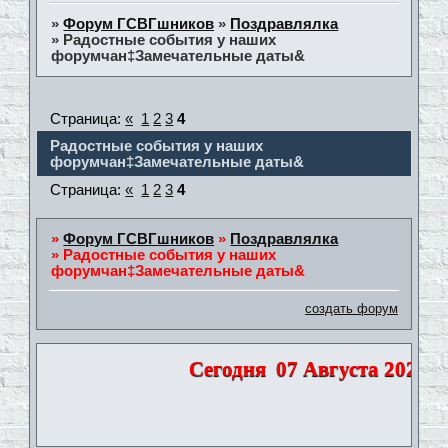
»
Форум ГСВГшников
»
Поздравлялка
»
Радостные события у наших
форумчан‡Замечательные даты&
Страница:
«
1
2
3
4
Радостные события у наших
форумчан‡Замечательные даты&
Страница:
«
1
2
3
4
»
Форум ГСВГшников
»
Поздравлялка
»
Радостные события у наших
форумчан‡Замечательные даты&
создать форум
Сегодня
07 Августа 2026 | 