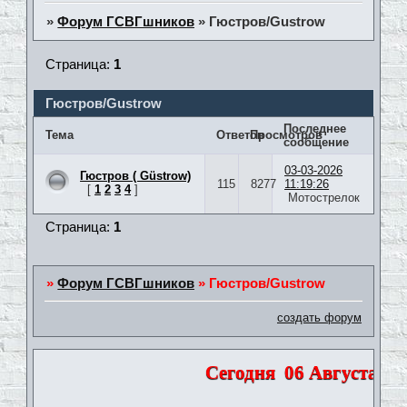
»
Форум ГСВГшников
»
Гюстров/Gustrow
Страница:
1
Гюстров/Gustrow
Последнее
Тема
Ответов
Просмотров
сообщение
03-03-2026
Гюстров ( Güstrow)
115
8277
11:19:26
[
1
2
3
4
]
Мотострелок
Страница:
1
»
Форум ГСВГшников
»
Гюстров/Gustrow
создать форум
Сегодня
06 Августа 202