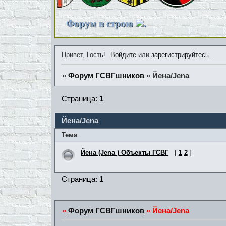
Форум в строю
.
Привет, Гость!
Войдите
или
зарегистрируйтесь
.
»
Форум ГСВГшников
»
Йена/Jena
Страница:
1
Йена/Jena
Тема
Йена (Jena ) Объекты ГСВГ
[
1
2
]
Страница:
1
»
Форум ГСВГшников
»
Йена/Jena