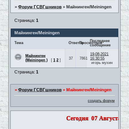
»
Форум ГСВГшников
»
Майнинген/Meiningen
Страница:
1
Майнинген/Meiningen
Последнее
Тема
Ответов
Просмотров
сообщение
19-08-2021
Майнинген
37
7861
16:30:55
(Meiningen )
[
1
2
]
игорь мухин
Страница:
1
»
Форум ГСВГшников
»
Майнинген/Meiningen
создать форум
Сегодня
07 Августа 202