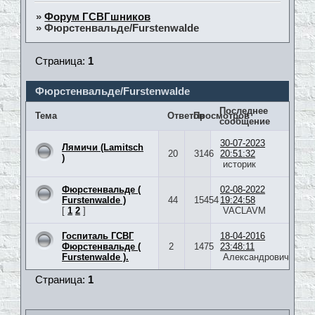
»
Форум ГСВГшников
»
Фюрстенвальде/Furstenwalde
Страница:
1
Фюрстенвальде/Furstenwalde
Последнее
Тема
Ответов
Просмотров
сообщение
30-07-2023
Лямичи (Lamitsch
20
3146
20:51:32
)
историк
Фюрстенвальде (
02-08-2022
Furstenwalde )
44
15454
19:24:58
[
1
2
]
VACLAVM
Госпиталь ГСВГ
18-04-2016
Фюрстенвальде (
2
1475
23:48:11
Furstenwalde ).
Александрович
Страница:
1