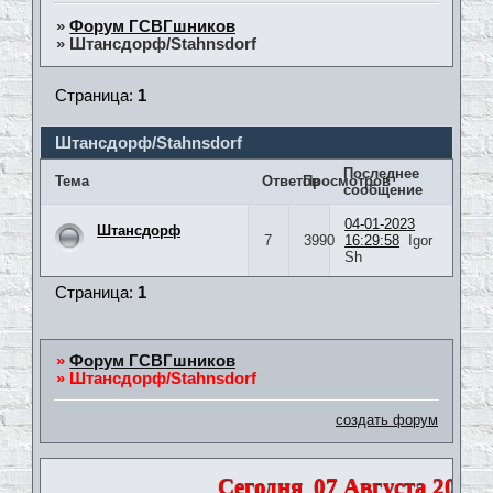
»
Форум ГСВГшников
»
Штансдорф/Stahnsdorf
Страница:
1
Штансдорф/Stahnsdorf
Последнее
Тема
Ответов
Просмотров
сообщение
04-01-2023
Штансдорф
7
3990
16:29:58
Igor
Sh
Страница:
1
»
Форум ГСВГшников
»
Штансдорф/Stahnsdorf
создать форум
Сегодня
07 Августа 2026 |