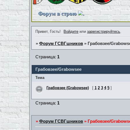
Форум в строю
.
Привет, Гость!
Войдите
или
зарегистрируйтесь
.
»
Форум ГСВГшников
»
Грабовзее/Grabows
Страница:
1
Грабовзее/Grabowsee
Тема
Грабовзее (Grabowsee)
[
1
2
3
4
5
]
Страница:
1
»
Форум ГСВГшников
»
Грабовзее/Grabows