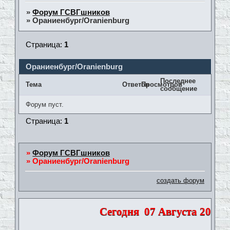
»
Форум ГСВГшников
»
Ораниенбург/Oranienburg
Страница:
1
Ораниенбург/Oranienburg
Последнее
Тема
Ответов
Просмотров
сообщение
Форум пуст.
Страница:
1
»
Форум ГСВГшников
»
Ораниенбург/Oranienburg
создать форум
Сегодня
07 Августа 2026 |