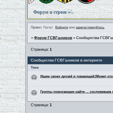
Форум в строю
.
Привет, Гость!
Войдите
или
зарегистрируйтесь
.
»
Форум ГСВГшников
»
Сообщества ГСВГшн
Страница:
1
Сообщества ГСВГшников в интернете
Тема
Ищем своих друзей и товарищей‡Может кто 
Группы помогающие найти ... сослуживцев 
Страница:
1