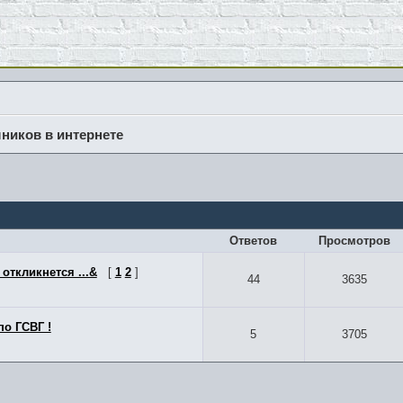
иков в интернете
Ответов
Просмотров
откликнется ...&
[
1
2
]
44
3635
по ГСВГ !
5
3705