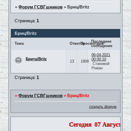
»
Форум ГСВГшников
»
Бриц/Britz
Страница:
1
Бриц/Britz
Последнее
Тема
Ответов
Просмотров
сообщение
06-04-2021
Бритц/Britz
00:00:10
13
1808
Становой
Роман
Страница:
1
»
Форум ГСВГшников
»
Бриц/Britz
создать форум
Сегодня
07 Августа 20