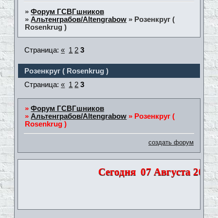
»
Форум ГСВГшников
»
Альтенграбов/Altengrabow
»
Розенкруг (
Rosenkrug )
Страница:
«
1
2
3
Розенкруг ( Rosenkrug )
Страница:
«
1
2
3
»
Форум ГСВГшников
»
Альтенграбов/Altengrabow
»
Розенкруг (
Rosenkrug )
создать форум
Сегодня
07 Августа 2026 |