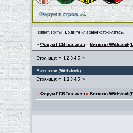
Форум в строю
.
Привет, Гость!
Войдите
или
зарегистрируйтесь
.
»
Форум ГСВГшников
»
Витшток/Wittstock(
Страница:
«
1
2
3
4
5
»
Виттшток (Wittstock)
Страница:
«
1
2
3
4
5
»
»
Форум ГСВГшников
»
Витшток/Wittstock(