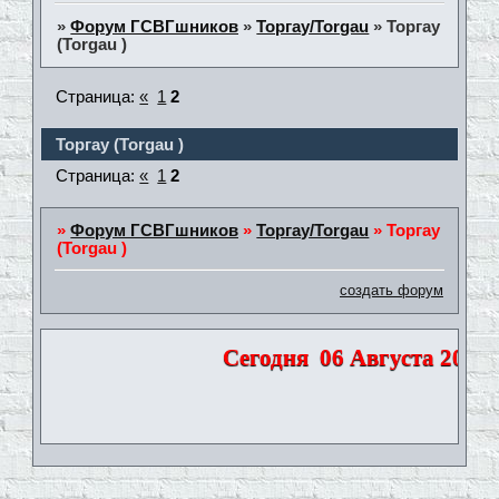
»
Форум ГСВГшников
»
Торгау/Torgau
»
Торгау
(Torgau )
Страница:
«
1
2
Торгау (Torgau )
Страница:
«
1
2
»
Форум ГСВГшников
»
Торгау/Torgau
»
Торгау
(Torgau )
создать форум
Сегодня
06 Августа 2026 |