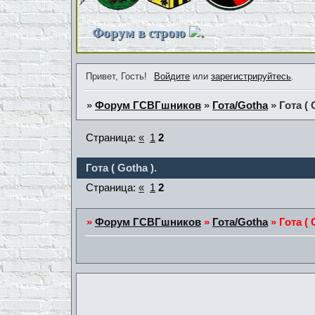
Форум в строю
.
Привет, Гость!
Войдите
или
зарегистрируйтесь
.
»
Форум ГСВГшников
»
Гота/Gotha
»
Гота ( 
Страница:
«
1
2
Гота ( Gotha ).
Страница:
«
1
2
»
Форум ГСВГшников
»
Гота/Gotha
»
Гота ( 