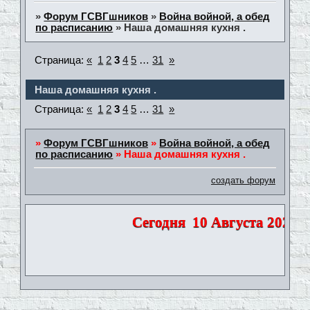
»
Форум ГСВГшников
»
Война войной, а обед
по расписанию
»
Наша домашняя кухня .
Страница:
«
1
2
3
4
5
…
31
»
Наша домашняя кухня .
Страница:
«
1
2
3
4
5
…
31
»
»
Форум ГСВГшников
»
Война войной, а обед
по расписанию
»
Наша домашняя кухня .
создать форум
Сегодня
10 Августа 2026 | 