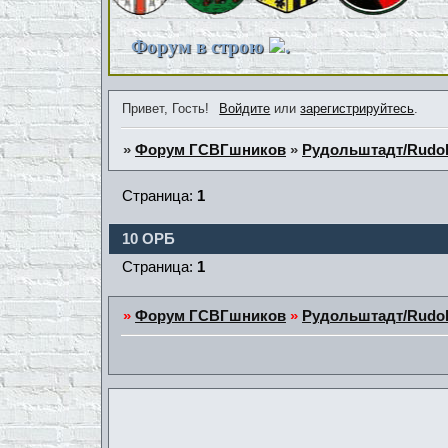
Форум в строю
.
Привет, Гость!
Войдите
или
зарегистрируйтесь
.
»
Форум ГСВГшников
»
Рудольштадт/Rudol
Страница:
1
10 ОРБ
Страница:
1
»
Форум ГСВГшников
»
Рудольштадт/Rudol