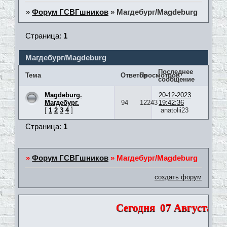
»
Форум ГСВГшников
»
Магдебург/Magdeburg
Страница:
1
Магдебург/Magdeburg
Последнее
Тема
Ответов
Просмотров
сообщение
Magdeburg.
20-12-2023
Магдебург.
94
12243
19:42:36
[
1
2
3
4
]
anatolii23
Страница:
1
»
Форум ГСВГшников
»
Магдебург/Magdeburg
создать форум
Сегодня
07 Августа 202