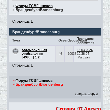
»
Форум ГСВГшников
»
Бранденбург/Brandenburg
Страница:
1
Бранденбург/Brandenburg
Последнее
Тема
Ответов
Просмотров
сообщение
Автомобильная
13-03-2024
учебка в/ч пп
46
10035
19:36:04
64995
[
1
2
]
Partizan
Страница:
1
»
Форум ГСВГшников
»
Бранденбург/Brandenburg
создать форум
Сегодня
07 Августа 202