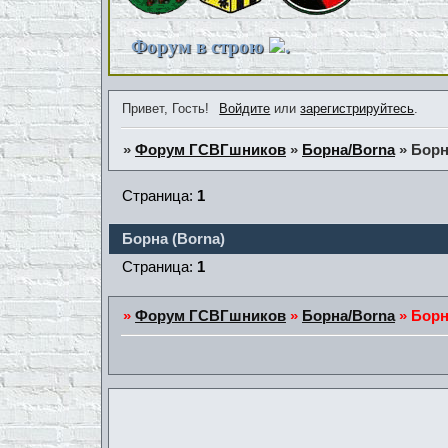
Форум в строю
.
Привет, Гость!
Войдите
или
зарегистрируйтесь
.
»
Форум ГСВГшников
»
Борна/Borna
»
Борн
Страница:
1
Борна (Borna)
Страница:
1
»
Форум ГСВГшников
»
Борна/Borna
»
Борн