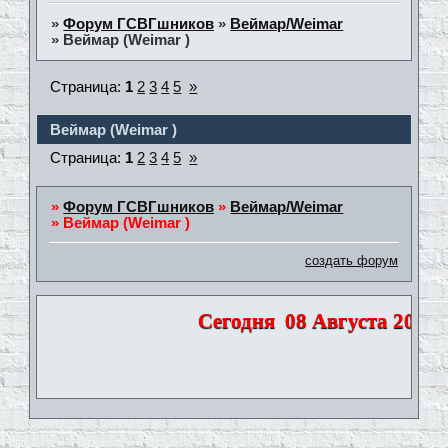
»
Форум ГСВГшников
»
Веймар/Weimar
»
Веймар (Weimar )
Страница:
1
2
3
4
5
»
Веймар (Weimar )
Страница:
1
2
3
4
5
»
»
Форум ГСВГшников
»
Веймар/Weimar
»
Веймар (Weimar )
создать форум
Сегодня
08 Августа 2026 |