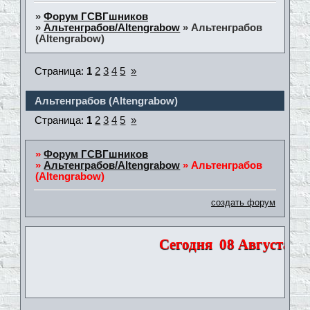
»
Форум ГСВГшников
»
Альтенграбов/Altengrabow
»
Альтенграбов
(Altengrabow)
Страница:
1
2
3
4
5
»
Альтенграбов (Altengrabow)
Страница:
1
2
3
4
5
»
»
Форум ГСВГшников
»
Альтенграбов/Altengrabow
»
Альтенграбов
(Altengrabow)
создать форум
Сегодня
08 Августа 202