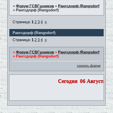
»
Форум ГСВГшников
»
Рангсдорф /Rangsdorf
»
Рангсдорф (Rangsdorf)
Страница:
1
2
3
4
»
Рангсдорф (Rangsdorf)
Страница:
1
2
3
4
»
»
Форум ГСВГшников
»
Рангсдорф /Rangsdorf
»
Рангсдорф (Rangsdorf)
создать форум
Сегодня
06 Августа 202