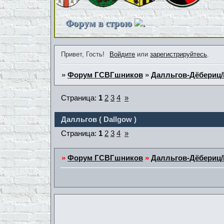
Форум в строю
.
Привет, Гость!
Войдите
или
зарегистрируйтесь
.
»
Форум ГСВГшников
»
Далльгов-Дёбериц/D
Страница:
1
2
3
4
»
Далльгов ( Dallgow )
Страница:
1
2
3
4
»
»
Форум ГСВГшников
»
Далльгов-Дёбериц/D