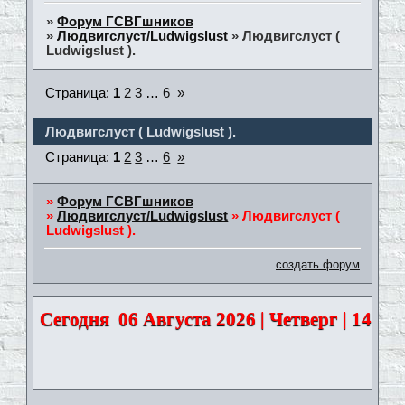
»
Форум ГСВГшников
»
Людвигслуст/Ludwigslust
»
Людвигслуст (
Ludwigslust ).
Страница:
1
2
3
…
6
»
Людвигслуст ( Ludwigslust ).
Страница:
1
2
3
…
6
»
»
Форум ГСВГшников
»
Людвигслуст/Ludwigslust
»
Людвигслуст (
Ludwigslust ).
создать форум
Сегодня
06 Августа 2026 | Четверг | 14:52: