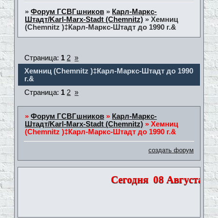
»
Форум ГСВГшников
»
Карл-Маркс-
Штадт/Karl-Marx-Stadt (Chemnitz)
»
Хемниц
(Chemnitz )‡Карл-Маркс-Штадт до 1990 г.&
Страница:
1
2
»
Хемниц (Chemnitz )‡Карл-Маркс-Штадт до 1990
г.&
Страница:
1
2
»
»
Форум ГСВГшников
»
Карл-Маркс-
Штадт/Karl-Marx-Stadt (Chemnitz)
»
Хемниц
(Chemnitz )‡Карл-Маркс-Штадт до 1990 г.&
создать форум
Сегодня
08 Августа 202