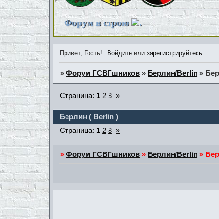
Форум в строю
.
Привет, Гость!
Войдите
или
зарегистрируйтесь
.
»
Форум ГСВГшников
»
Берлин/Berlin
»
Бер
Страница:
1
2
3
»
Берлин ( Berlin )
Страница:
1
2
3
»
»
Форум ГСВГшников
»
Берлин/Berlin
»
Бер