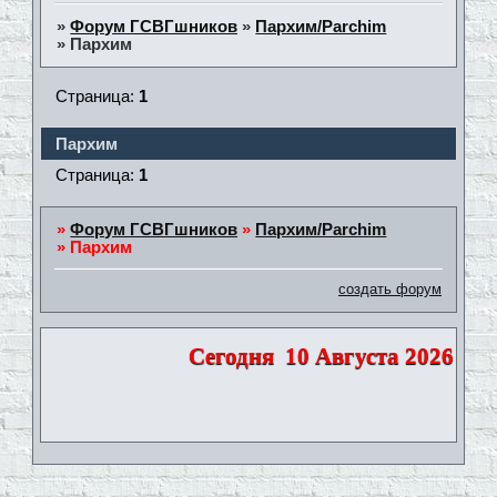
»
Форум ГСВГшников
»
Пархим/Parchim
»
Пархим
Страница:
1
Пархим
Страница:
1
»
Форум ГСВГшников
»
Пархим/Parchim
»
Пархим
создать форум
Сегодня
10 Августа 2026 | По