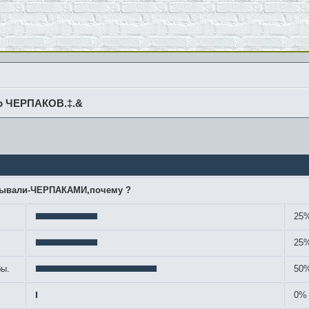
о ЧЕРПАКОВ.‡.&
азывали-ЧЕРПАКАМИ,почему ?
25%
25%
бы.
50%
0% 