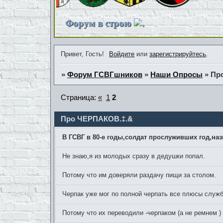
Форум в строю
.
Привет, Гость!
Войдите
или
зарегистрируйтесь
.
»
Форум ГСВГшников
»
Наши Опросы
»
Пр
Страница:
«
1
2
Про ЧЕРПАКОВ.‡.&
В ГСВГ в 80-е годы,cолдат прослуживших год,н
Не знаю,я из молодых сразу в дедушки попал.
Потому что им доверяли раздачу пищи за столом.
Черпак уже мог по полной черпать все плюсы служ
Потому что их переводили -черпаком (а не ремнем )