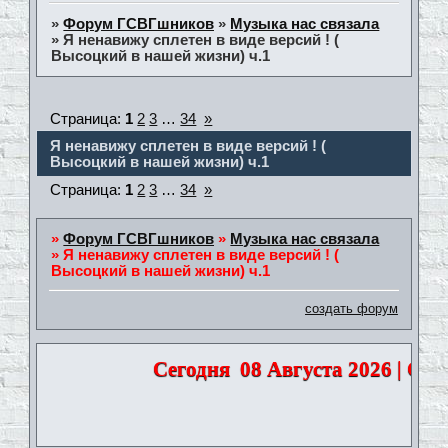
»
Форум ГСВГшников
»
Музыка нас связала
»
Я ненавижу сплетен в виде версий ! (
Высоцкий в нашей жизни) ч.1
Страница:
1
2
3
…
34
»
Я ненавижу сплетен в виде версий ! (
Высоцкий в нашей жизни) ч.1
Страница:
1
2
3
…
34
»
»
Форум ГСВГшников
»
Музыка нас связала
»
Я ненавижу сплетен в виде версий ! (
Высоцкий в нашей жизни) ч.1
создать форум
Сегодня
08 Августа 2026 | Субб