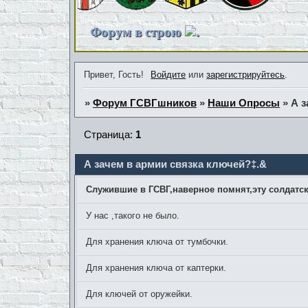
Форум в строю
.
Привет, Гость!
Войдите
или
зарегистрируйтесь
.
»
Форум ГСВГшников
»
Наши Опросы
»
А з
Страница:
1
А зачем в армии связка ключей?‡.&
Служившие в ГСВГ,наверное помнят,эту солдатс
У нас ,такого не было.
Для хранения ключа от тумбочки.
Для хранения ключа от каптерки.
Для ключей от оружейки.