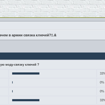
ачем в армии связка ключей?‡.&
кую моду-связку ключей ?
33%
0% 
0% 
33%