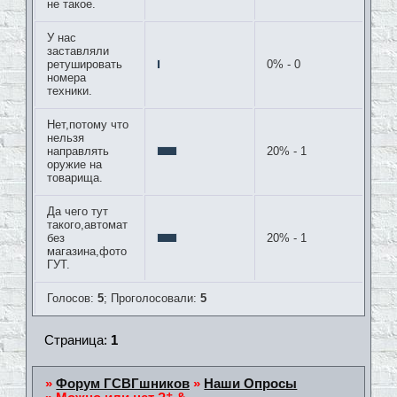
не такое.
У нас
заставляли
ретушировать
0% - 0
номера
техники.
Нет,потому что
нельзя
направлять
20% - 1
оружие на
товарища.
Да чего тут
такого,автомат
без
20% - 1
магазина,фото
ГУТ.
Голосов:
5
;
Проголосовали:
5
Страница:
1
»
Форум ГСВГшников
»
Наши Опросы