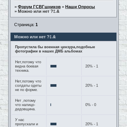
»
Форум ГСВГшников
»
Наши Опросы
»
Можно или нет ?‡.&
Страница:
1
Можно или нет ?‡.&
Пропустила бы военная цензура,подобные
фотографии в наших ДМБ альбомах
Нет,потому что
видна боевая
20% - 1
техника.
Нет,потому что
солдаты одеты
20% - 1
не по форме.
Нет ,потому
что налицо-
0% - 0
дедовщина.
У нас
пропускали и
20% - 1