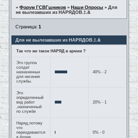
»
Форум ГСВГшников
»
Наши Опросы
»
Для
не вылезавших из НАРЯДОВ.‡.&
Страница:
1
Для не вылезавших из НАРЯДОВ.‡.&
Так что же такое НАРЯД в армии ?
Это группа
солдат
назначенных
40% - 2
для несения
службы.
Это
определенный
вид работ
20% - 1
,назначенный
по службе
Наряд,потому
что
переодеваются
0% - 0
в более