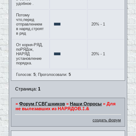
удобное .
Потому
что,перед
отправлением
20% - 1
в наряд,строят
в ряд
От корня-РЯД,
поРЯДок,
НАРЯД
20% - 1
установление
порядка.
Голосов:
5
;
Проголосовали:
5
Страница:
1
»
Форум ГСВГшников
»
Наши Опросы
»
Для
не вылезавших из НАРЯДОВ.‡.&
создать форум