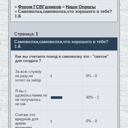
»
Форум ГСВГшников
»
Наши Опросы
»
Самоволка,самоволка,что хорошего в тебе?
‡.&
Страница:
1
Самоволка,самоволка,что хорошего в тебе?
‡.&
Как вы считаете поход в самоволку это - "святое"
для солдата ?
За всю службу
ни разу,не
0% - 0
хотел за забор.
Я бы с
удовольствием,но
40% - 2
не получалось
ни как.
Считаю это
вредным для
0% - 0
армии
явлением.