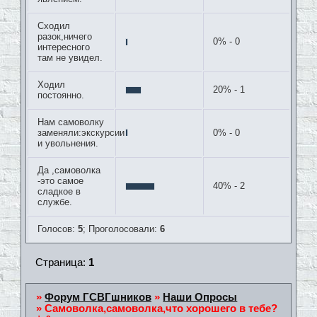
Сходил
разок,ничего
0% - 0
интересного
там не увидел.
Ходил
20% - 1
постоянно.
Нам самоволку
заменяли:экскурсии
0% - 0
и увольнения.
Да ,самоволка
-это самое
40% - 2
сладкое в
службе.
Голосов:
5
;
Проголосовали:
6
Страница:
1
»
Форум ГСВГшников
»
Наши Опросы
»
Самоволка,самоволка,что хорошего в тебе?