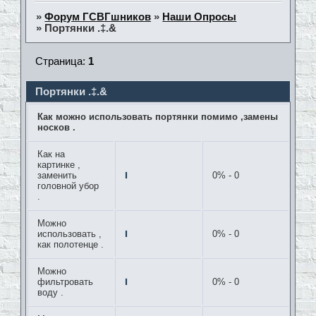
»
Форум ГСВГшников
»
Наши Опросы
»
Портянки .‡.&
Страница:
1
Портянки .‡.&
Как можно использовать портянки помимо ,замены
носков .
Как на
картинке ,
заменить
0% - 0
головной убор
.
Можно
использовать ,
0% - 0
как полотенце .
Можно
фильтровать
0% - 0
воду .