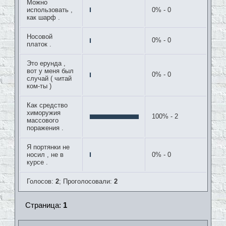
Можно
использовать ,
0% - 0
как шарф .
Носовой
0% - 0
платок .
Это ерунда ,
вот у меня был
0% - 0
случай ( читай
ком-ты )
Как средство
химоружия
100% - 2
массового
поражения .
Я портянки не
носил , не в
0% - 0
курсе .
Голосов:
2
;
Проголосовали:
2
Страница:
1